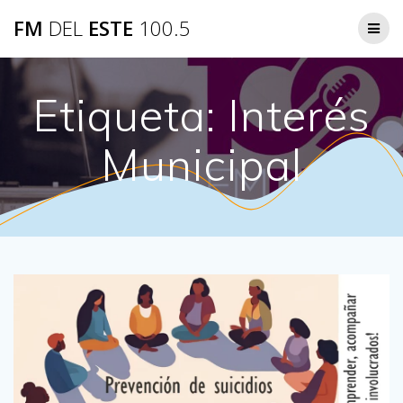
Saltar
FM
DEL
ESTE
100.5
al
contenido
Etiqueta:
Interés
Municipal