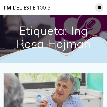
Saltar
FM
DEL
ESTE
100.5
al
contenido
Etiqueta:
Ing
Rosa Hojman