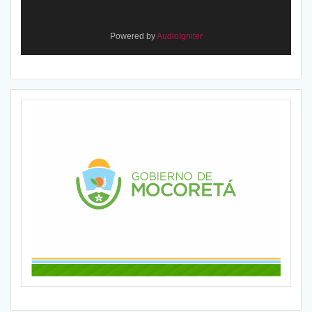
Powered by
AudioIgniter