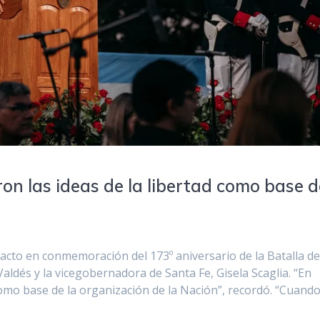
eron las ideas de la libertad como base 
 acto en conmemoración del 173º aniversario de la Batalla d
aldés y la vicegobernadora de Santa Fe, Gisela Scaglia. “En
 como base de la organización de la Nación”, recordó. “Cuand