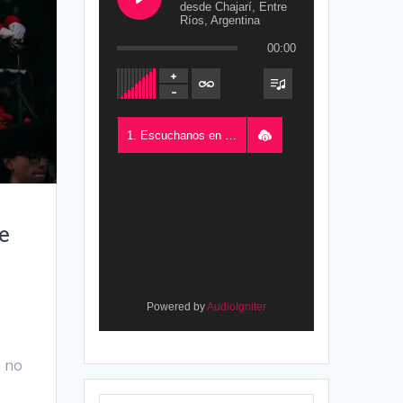
desde Chajarí, Entre
Ríos, Argentina
00:00
1. Escuchanos en Vivo - FM del Este 100.5, desde Chajarí, Entre Ríos, Argentina
de
Powered by
AudioIgniter
e
o no