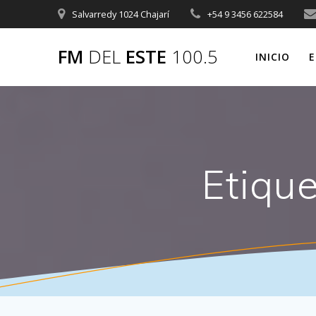
Saltar
Salvarredy 1024 Chajarí
+54 9 3456 622584
al
contenido
FM
DEL
ESTE
100.5
INICIO
E
Etiqu