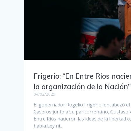
Frigerio: “En Entre Ríos naci
la organización de la Nación”
04/02/2025
El gobernador Rogelio Frigerio, encabezó el
Caseros junto a su par correntino, Gustavo V
Entre Ríos nacieron las ideas de la libertad
había Ley ni…