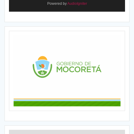
Powered by
AudioIgniter