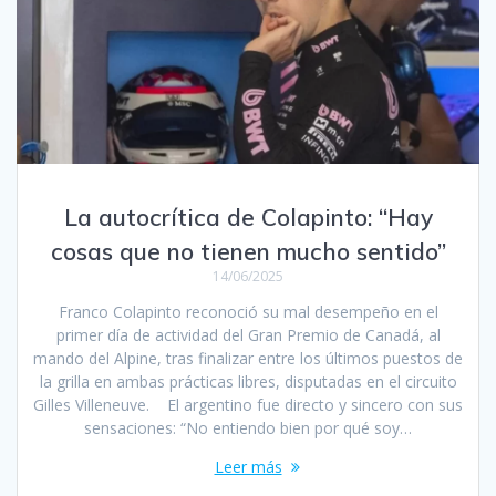
La autocrítica de Colapinto: “Hay
cosas que no tienen mucho sentido”
14/06/2025
Franco Colapinto reconoció su mal desempeño en el
primer día de actividad del Gran Premio de Canadá, al
mando del Alpine, tras finalizar entre los últimos puestos de
la grilla en ambas prácticas libres, disputadas en el circuito
Gilles Villeneuve. El argentino fue directo y sincero con sus
sensaciones: “No entiendo bien por qué soy…
Leer más