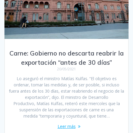
Carne: Gobierno no descarta reabrir la
exportación “antes de 30 días”
20/05/2021
Lo aseguró el ministro Matías Kulfas. “El objetivo es
ordenar, tomar las medidas y, de ser posible, si incluso
fuera antes de los 30 días, estar reabriendo el negocio de la
exportación”, dijo. El ministro de Desarrollo
Productivo, Matías Kulfas, reiteró este miercoles que la
suspensión de las exportaciones de carne es una
medida “temporaria y coyuntural, que tiene…
Leer más