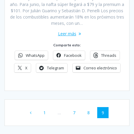
año. Para junio, la nafta súper llegará a $79 y la premium a
$101. Por Julián Guarino y Sebastián D. Penelli Los precios
de los combustibles aumentarán 18% en los próximos tres
meses, con un…
Leer más
Comparte esto:
WhatsApp
Facebook
Threads
X
Telegram
Correo electrónico
Navegación
Página
Página
Página
Página
1
…
7
8
9
de
entradas