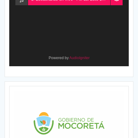
Powered by
AudioIgniter