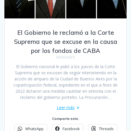
El Gobierno le reclamó a la Corte
Suprema que se excuse en la causa
por los fondos de CABA
02/02/2023
El Gobierno nacional le pidió a los jueces de la Corte
Suprema que se excusen de seguir interviniendo en la
acción de amparo de la Ciudad de Buenos Aires por la
coparticipación federal, expediente en el que a fines de
2022 dictaron una medida cautelar en sintonía con el
reclamo del gobierno porteño. La Procuración…
Leer más
Comparte esto:
WhatsApp
Facebook
Threads