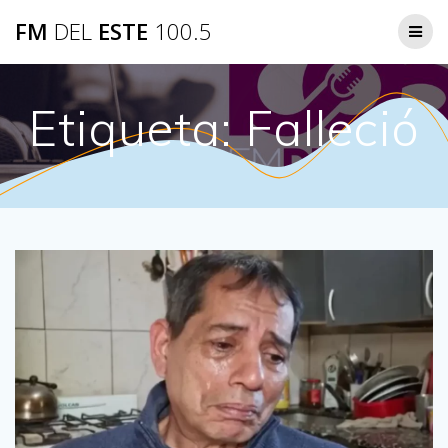
Saltar
FM
DEL
ESTE
100.5
al
contenido
Etiqueta:
Falleció