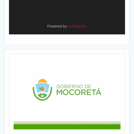
Powered by
AudioIgniter