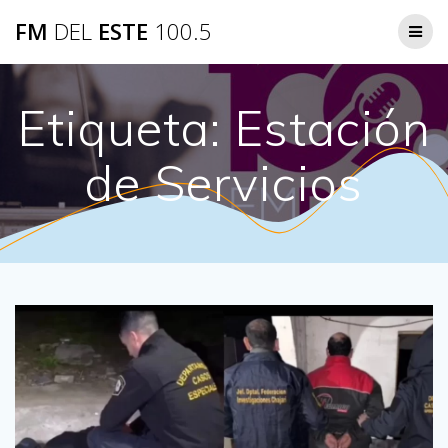
Saltar
FM
DEL
ESTE
100.5
al
contenido
Etiqueta:
Estación
de Servicios