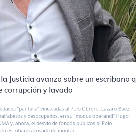
: la Justicia avanza sobre un escribano 
e corrupción y lavado
edades “pantalla” vinculadas al Polo Obrero, Lázaro Báez,
analfabetos y desocupados, en su “modus operandi” Hugo
MA y, ahora, el desvío de fondos públicos al Polo
 Un escribano acusado de montar…