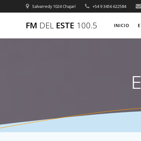
Saltar
Salvarredy 1024 Chajarí
+54 9 3456 622584
al
contenido
FM
DEL
ESTE
100.5
INICIO
E
E