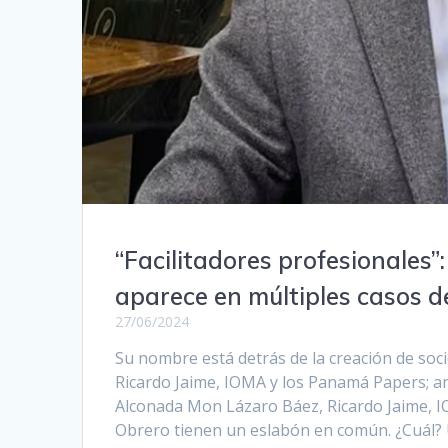
“Facilitadores profesionales”
aparece en múltiples casos d
27/06/2024
Su nombre está detrás de la creación de soci
Ricardo Jaime, IOMA y los Panamá Papers; 
Alconada Mon Lázaro Báez, Ricardo Jaime, IO
Obrero tienen un eslabón en común. ¿Cuál?