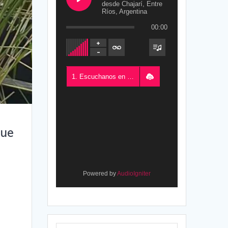
desde Chajarí, Entre
Ríos, Argentina
00:00
1. Escuchanos en Vivo - FM del Este 100.5, desde Chajarí, Entre Ríos, Argentina
que
Powered by
AudioIgniter