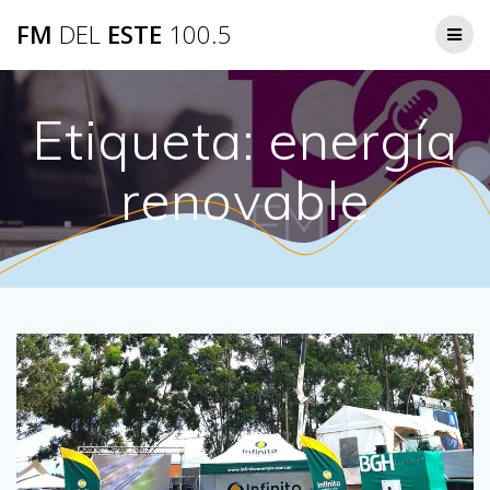
Saltar
FM
DEL
ESTE
100.5
al
contenido
Etiqueta:
energía
renovable