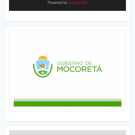
Powered by
AudioIgniter