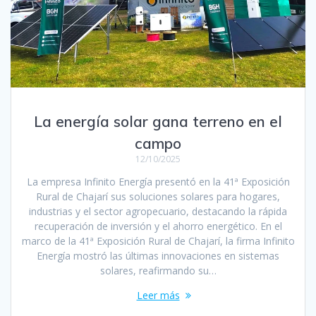
La energía solar gana terreno en el
campo
12/10/2025
La empresa Infinito Energía presentó en la 41ª Exposición
Rural de Chajarí sus soluciones solares para hogares,
industrias y el sector agropecuario, destacando la rápida
recuperación de inversión y el ahorro energético. En el
marco de la 41ª Exposición Rural de Chajarí, la firma Infinito
Energía mostró las últimas innovaciones en sistemas
solares, reafirmando su…
Leer más