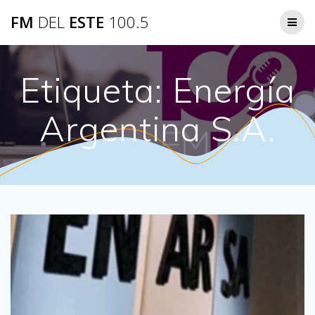
Saltar
FM
DEL
ESTE
100.5
al
contenido
Etiqueta:
Energía
Argentina S.A.