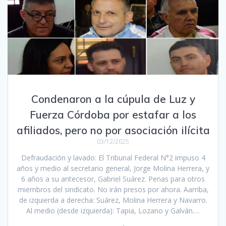
Condenaron a la cúpula de Luz y
Fuerza Córdoba por estafar a los
afiliados, pero no por asociación ilícita
03/12/2025
Defraudación y lavado: El Tribunal Federal N°2 impuso 4
años y medio al secretario general, Jorge Molina Herrera, y
6 años a su antecesor, Gabriel Suárez. Penas para otros
miembros del sindicato. No irán presos por ahora. Aarriba,
de izquierda a derecha: Suárez, Molina Herrera y Navarro.
Al medio (desde izquierda): Tapia, Lozano y Galván.…