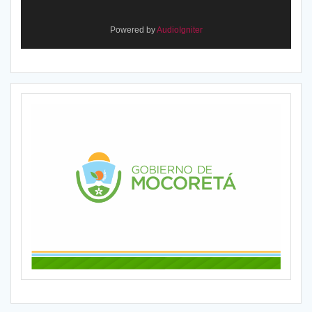
Powered by
AudioIgniter