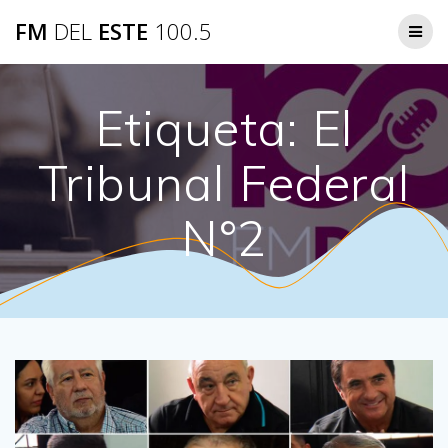
Saltar
FM
DEL
ESTE
100.5
al
contenido
Etiqueta:
El
Tribunal Federal
N°2