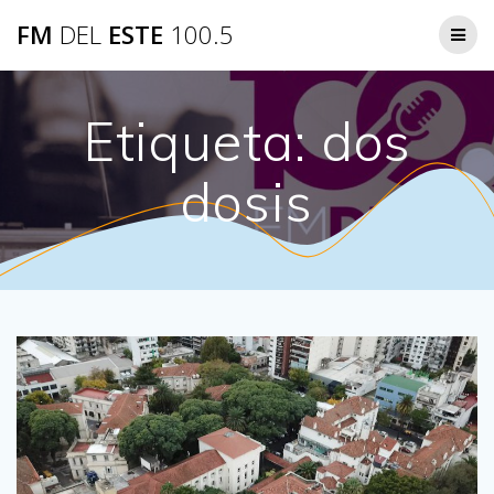
Saltar
FM
DEL
ESTE
100.5
al
contenido
Etiqueta:
dos
dosis