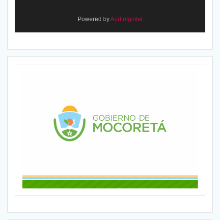
Powered by
AudioIgniter