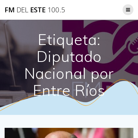
Saltar
FM
DEL
ESTE
100.5
al
contenido
Etiqueta:
Diputado
Nacional por
Entre Ríos