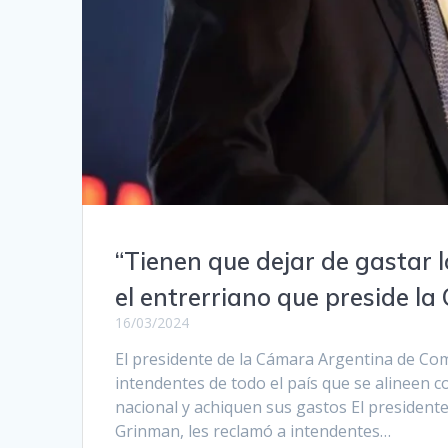
“Tienen que dejar de gastar 
el entrerriano que preside l
16/03/2024
El presidente de la Cámara Argentina de Com
intendentes de todo el país que se alineen c
nacional y achiquen sus gastos El president
Grinman, les reclamó a intendentes…