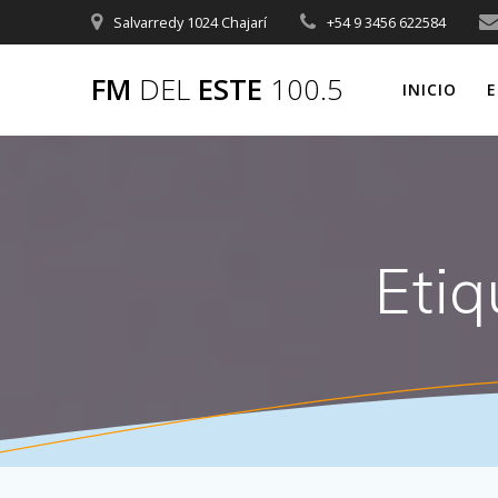
Saltar
Salvarredy 1024 Chajarí
+54 9 3456 622584
al
contenido
FM
DEL
ESTE
100.5
INICIO
E
Etiq