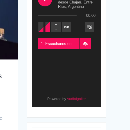
desde Chajarí, Entre
Ríos, Argentina
00:00
1. Escuchanos en Vivo - FM del Este 100.5, desde Chajarí, Entre Ríos, Argentina
s
Powered by
AudioIgniter
io