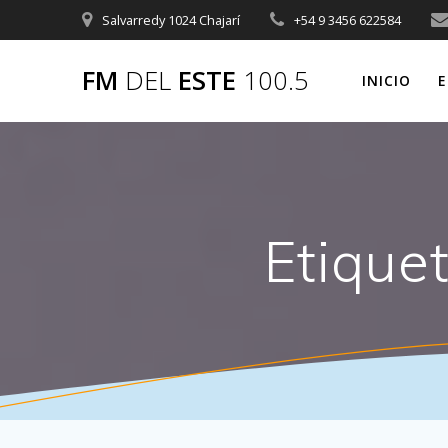
Saltar
Salvarredy 1024 Chajarí
+54 9 3456 622584
al
contenido
FM
DEL
ESTE
100.5
INICIO
E
Etique