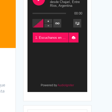
desde Chajarí, Entre
Ríos, Argentina
00:00
1. Escuchanos en Vivo - FM del Este 100.5, desde Chajarí, Entre Ríos, Argentina
que
Powered by
AudioIgniter
sta