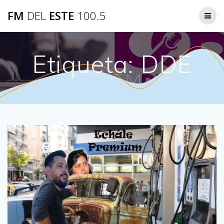
Saltar
FM
DEL
ESTE
100.5
al
contenido
Etiqueta:
DDE