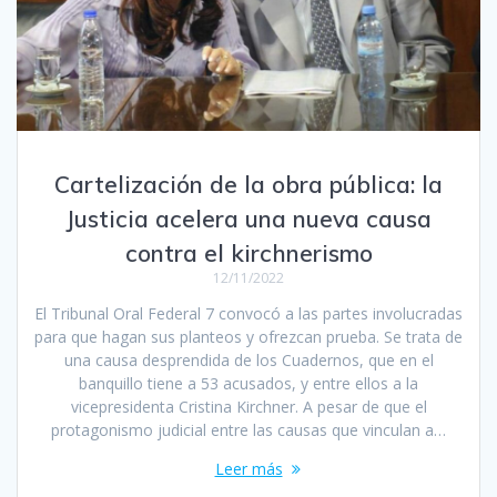
Cartelización de la obra pública: la
Justicia acelera una nueva causa
contra el kirchnerismo
12/11/2022
El Tribunal Oral Federal 7 convocó a las partes involucradas
para que hagan sus planteos y ofrezcan prueba. Se trata de
una causa desprendida de los Cuadernos, que en el
banquillo tiene a 53 acusados, y entre ellos a la
vicepresidenta Cristina Kirchner. A pesar de que el
protagonismo judicial entre las causas que vinculan a…
Leer más