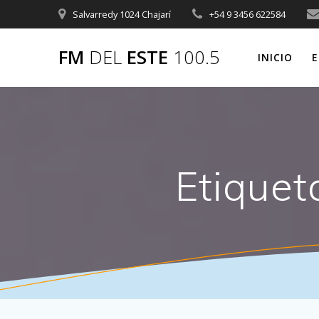
Saltar
Salvarredy 1024 Chajarí
+54 9 3456 622584
al
contenido
FM
DEL
ESTE
100.5
INICIO
E
Etiquet