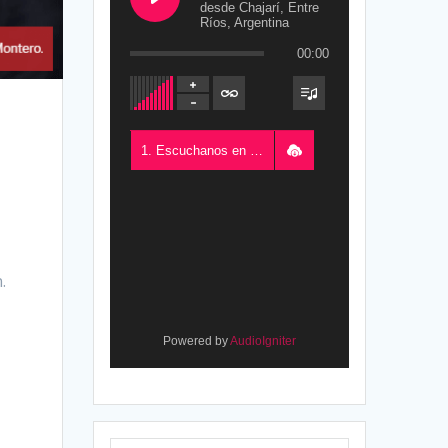
desde Chajarí, Entre
Ríos, Argentina
00:00
a
1. Escuchanos en Vivo - FM del Este 100.5, desde Chajarí, Entre Ríos, Argentina
.
Powered by
AudioIgniter