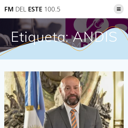
Saltar
FM
DEL
ESTE
100.5
al
contenido
Etiqueta:
ANDIS