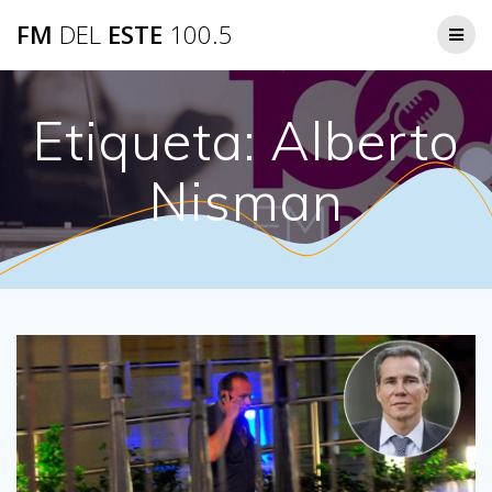
Saltar
FM
DEL
ESTE
100.5
al
contenido
Etiqueta:
Alberto
Nisman